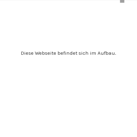
Toggle
naviga
Skip
to
content
Diese Webseite befindet sich im Aufbau.